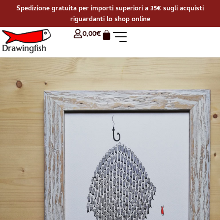
Spedizione gratuita per importi superiori a 35€ sugli acquisti
riguardanti lo shop online
0,00
€
Drawingfish