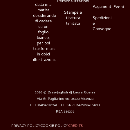
Personalizzazioni
dalla mia
Pagamenti
Eventi
matita
Stampe a
desiderando
tiratura
Spedizioni
di cadere
limitata
e
su un
Consegne
foglio
bianco,
per poi
trasformarsi
in dolci
illustrazioni.
2026 ©
Drawingfish di Laura Guerra
Via G. Pagliarino 56, 36100 Vicenza
PI IT04194070241 - CF GRRLRA85B64L840D
REA 386376
PRIVACY POLICY
COOKIE POLICY
CREDITS