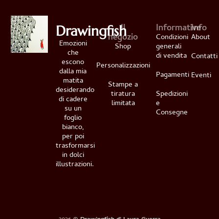
Il
Informative
Info
Drawingfish
negozio
Condizioni
About
Emozioni
Shop
generali
che
di vendita
Contatti
escono
Personalizzazioni
dalla mia
Pagamenti
Eventi
matita
Stampe a
desiderando
tiratura
Spedizioni
di cadere
limitata
e
su un
Consegne
foglio
bianco,
per poi
trasformarsi
in dolci
illustrazioni.