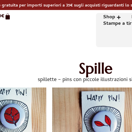
 gratuita per importi superiori a 35€ sugli acquisti riguardanti lo 
0
€
Shop
Stampe a tir
Spille
spillette – pins con piccole illustrazioni 