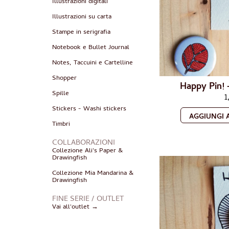
Illustrazioni digitali
Illustrazioni su carta
Stampe in serigrafia
Notebook e Bullet Journal
Notes, Taccuini e Cartelline
Shopper
Happy Pin! 
Spille
1
Stickers - Washi stickers
AGGIUNGI 
Timbri
COLLABORAZIONI
Collezione Ali's Paper &
Drawingfish
Collezione Mia Mandarina &
Drawingfish
FINE SERIE / OUTLET
Vai all'outlet →