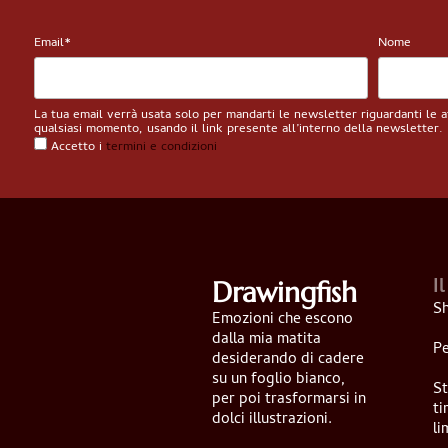
Email*
Nome
La tua email verrà usata solo per mandarti le newsletter riguardanti le att
qualsiasi momento, usando il link presente all’interno della newsletter.
Accetto i
termini e condizioni
I
Drawingfish
S
Emozioni che escono
dalla mia matita
Pe
desiderando di cadere
su un foglio bianco,
S
per poi trasformarsi in
ti
dolci illustrazioni.
li