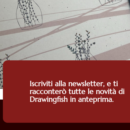
amico
i le persone!!!! GRAZIE DI
”
Silvia Zac
Valentina Concentri Valloni
Iscriviti alla newsletter, e ti
racconterò tutte le novità di
Drawingfish in anteprima.