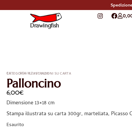
Spedizione
0,0
Drawingfish
SKU : STAMP43_1318
CATEGORIA:
ILLUSTRAZIONI SU CARTA
Palloncino
6,00
€
Dimensione 13×18 cm
Stampa illustrata su carta 300gr, martellata, Picasso
Esaurito