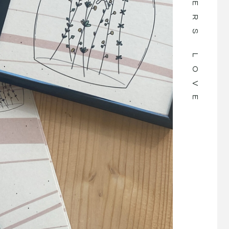
a hanno una poesia
“Laura è dolce, carina ed empatic
 alla speranza, una
sembra essere lei stessa una person
lizia nel confine...
uscita da una delle sue adorabili
 bella e gentile.
illustrazioni. Ha disegnato per me e i
he il vento ti sia
ora marito un'illustrazione per il no