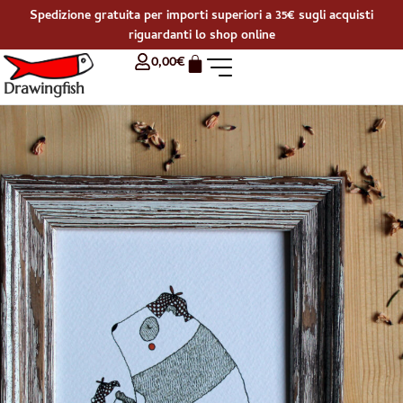
Spedizione gratuita per importi superiori a 35€ sugli acquisti
riguardanti lo shop online
0,00
€
Drawingfish