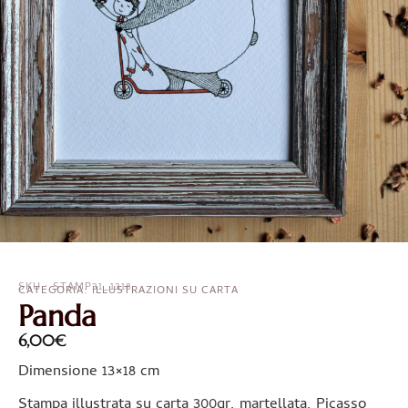
SKU : STAMP31_1318
CATEGORIA:
ILLUSTRAZIONI SU CARTA
Panda
6,00
€
Dimensione 13×18 cm
Stampa illustrata su carta 300gr, martellata, Picasso