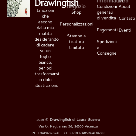
Il
Informative
Info
Drawingfish
negozio
Condizioni
About
Emozioni
Shop
generali
che
di vendita
Contatti
escono
Personalizzazioni
dalla mia
Pagamenti
Eventi
matita
Stampe a
desiderando
tiratura
Spedizioni
di cadere
limitata
e
su un
Consegne
foglio
bianco,
per poi
trasformarsi
in dolci
illustrazioni.
2026 ©
Drawingfish di Laura Guerra
Via G. Pagliarino 56, 36100 Vicenza
PI IT04194070241 - CF GRRLRA85B64L840D