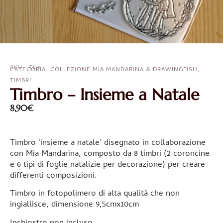
SKU : TI28
CATEGORIA:
COLLEZIONE MIA MANDARINA & DRAWINGFISH
,
TIMBRI
Timbro – Insieme a Natale
8,90
€
Timbro ‘insieme a natale’ disegnato in collaborazione
con Mia Mandarina, composto da 8 timbri (2 coroncine
e 6 tipi di foglie natalizie per decorazione) per creare
differenti composizioni.
Timbro in fotopolimero di alta qualità che non
ingiallisce, dimensione 9,5cmx10cm