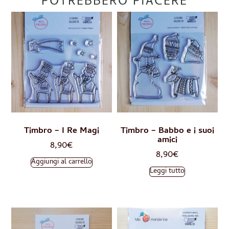
POTREBBERO PIACERE
Timbro – I Re Magi
Timbro – Babbo e i suoi
amici
8,90
€
8,90
€
Aggiungi al carrello
Leggi tutto