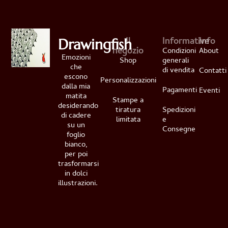
Il
Informative
Info
Drawingfish
negozio
Condizioni
About
Emozioni
Shop
generali
che
di vendita
Contatti
escono
Personalizzazioni
dalla mia
Pagamenti
Eventi
matita
Stampe a
desiderando
tiratura
Spedizioni
di cadere
limitata
e
su un
Consegne
foglio
bianco,
per poi
trasformarsi
in dolci
illustrazioni.