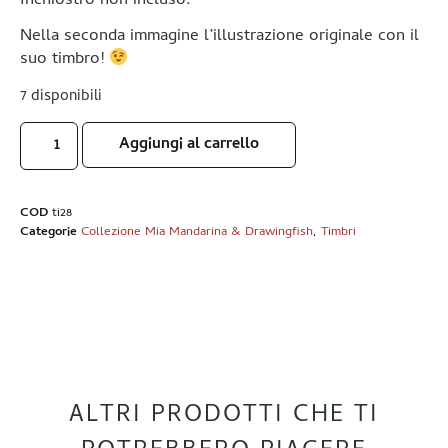
Inchiostro non incluso.
Nella seconda immagine l’illustrazione originale con il
suo timbro!
7 disponibili
Aggiungi al carrello
COD
ti28
Categorie
Collezione Mia Mandarina & Drawingfish
,
Timbri
ALTRI PRODOTTI CHE TI