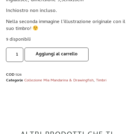
ingiallisce, dimensione 9,5cmx10cm
Inchiostro non incluso.
Nella seconda immagine l’illustrazione originale con il
suo timbro!
9 disponibili
Aggiungi al carrello
COD
ti26
Categorie
Collezione Mia Mandarina & Drawingfish
,
Timbri