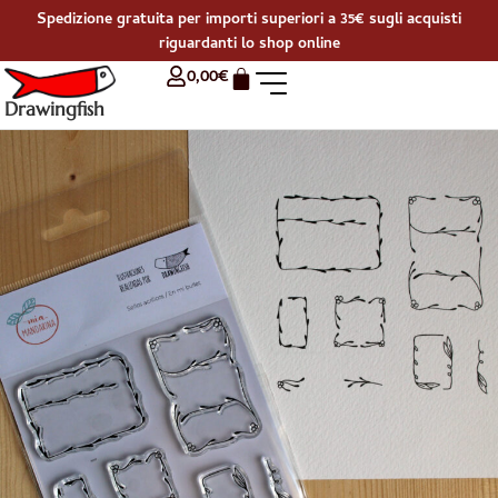
Spedizione gratuita per importi superiori a 35€ sugli acquisti
riguardanti lo shop online
0,00
€
Drawingfish