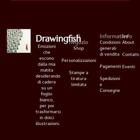
Il
Informative
Info
Drawingfish
negozio
Condizioni
About
Emozioni
Shop
generali
che
di vendita
Contatti
escono
Personalizzazioni
dalla mia
Pagamenti
Eventi
matita
Stampe a
desiderando
tiratura
Spedizioni
di cadere
limitata
e
su un
Consegne
foglio
bianco,
per poi
trasformarsi
in dolci
illustrazioni.